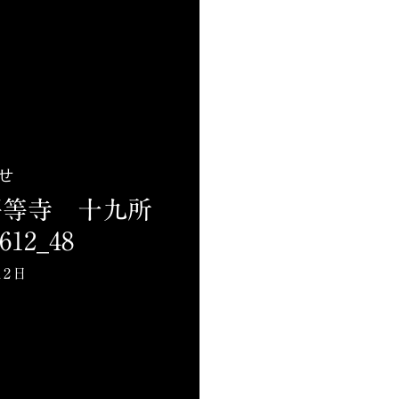
せ
_平等寺 十九所
12_48
12日