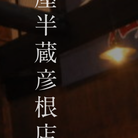
半
蔵
彦
根
店