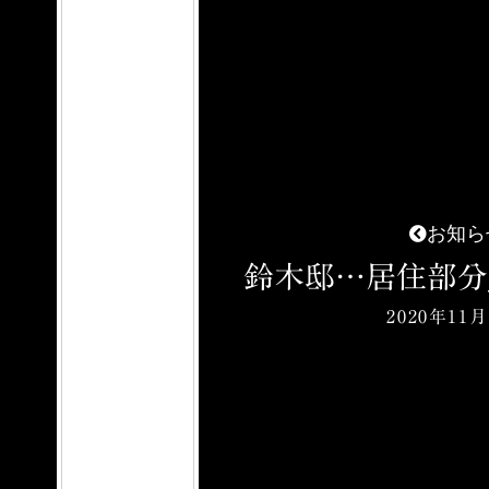
お知ら
鈴木邸…居住部分_20
2020年11