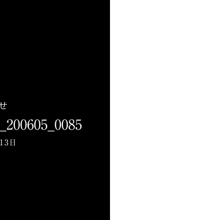
せ
0605_0085
月13日